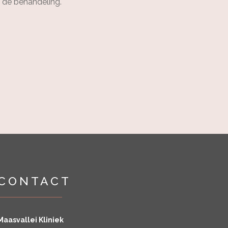
s de behandeling.
CONTACT
Maasvallei Kliniek