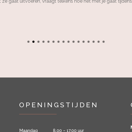
at ze gaat uitvoeren, vraagt telkens hoe het met je gaat tijden
OPENINGSTIJDEN
Maandag
8.00 – 17.00 uur