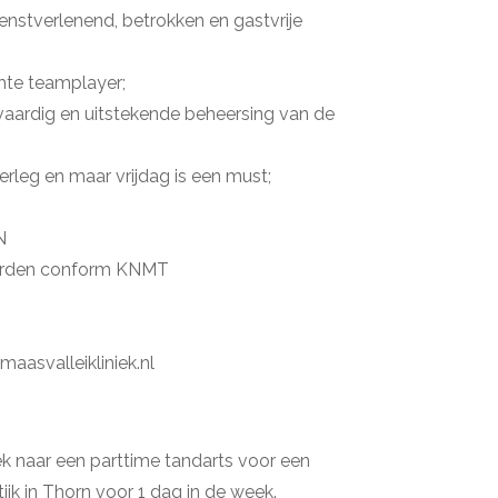
dienstverlenend, betrokken en gastvrije
echte teamplayer;
vaardig en uitstekende beheersing van de
rleg en maar vrijdag is een must;
N
aarden conform KNMT
maasvalleikliniek.nl
ek naar een parttime tandarts voor een
ijk in Thorn voor 1 dag in de week.