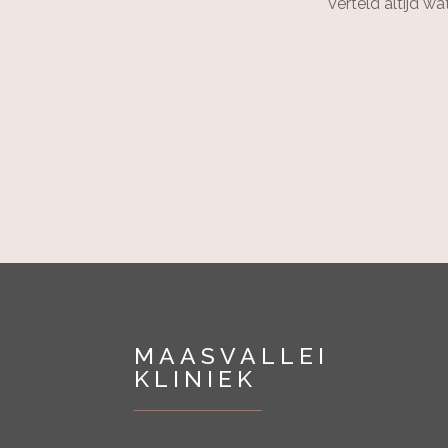
Verteld altijd w
MAASVALLEI
KLINIEK