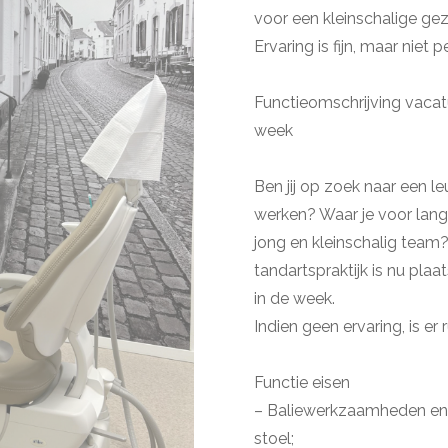
voor een kleinschalige geze
Ervaring is fijn, maar niet 
Functieomschrijving vacat
week
Ben jij op zoek naar een leu
werken? Waar je voor lange
jong en kleinschalig team
tandartspraktijk is nu pla
in de week.
Indien geen ervaring, is e
Functie eisen
– Baliewerkzaamheden en h
stoel;